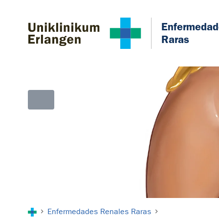
Skip to main content
Skip to page footer
Enfermedad
Raras
You are here:
Enfermedades Renales Raras