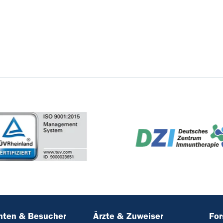
nten & Besucher
Ärzte & Zuweiser
Fo