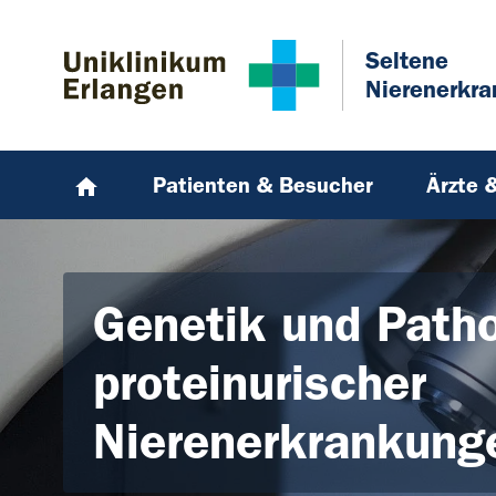
Zum Hauptinhalt springen
Skip to page footer
Seltene
Nierenerkr
Patienten & Besucher
Ärzte 
Genetik und Patho
proteinurischer
Nierenerkrankung