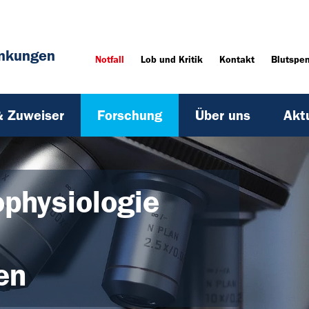
ankungen
Notfall
Lob und Kritik
Kontakt
Blutspe
& Zuweiser
Forschung
Über uns
Akt
physiologie
en