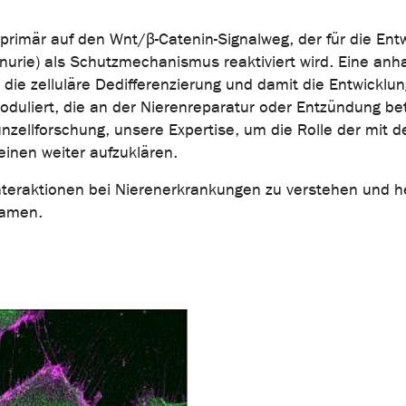
imär auf den Wnt/β-Catenin-Signalweg, der für die Entwi
teinurie) als Schutzmechanismus reaktiviert wird. Eine an
ie die zelluläre Dedifferenzierung und damit die Entwick
moduliert, die an der Nierenreparatur oder Entzündung be
unzellforschung, unsere Expertise, um die Rolle der mi
inen weiter aufzuklären.
n Interaktionen bei Nierenerkrankungen zu verstehen und h
samen.