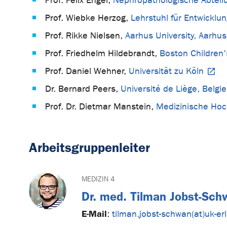
Prof. Felix Engel,
Nephropathologische Abteilu
Prof. Wiebke Herzog,
Lehrstuhl für Entwicklun
Prof. Rikke Nielsen,
Aarhus University, Aarhu
Prof. Friedhelm Hildebrandt,
Boston Children
Prof. Daniel Wehner,
Universität zu Köln
Dr. Bernard Peers,
Université de Liège, Belgi
Prof. Dr. Dietmar Manstein,
Medizinische Ho
Arbeitsgruppenleiter
MEDIZIN 4
Dr. med. Tilman Jobst-Sch
E-Mail
:
tilman.jobst-schwan(at)uk-e