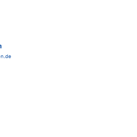
h
en.de