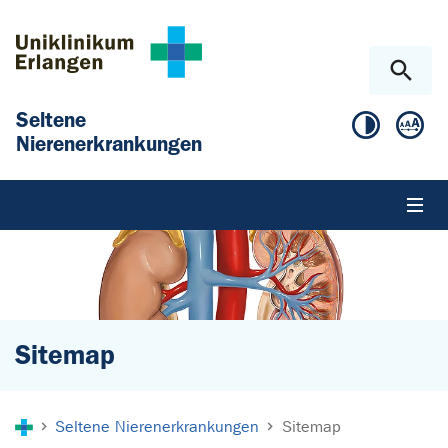
Zum Hauptinhalt springen
Skip to page footer
Seltene
Nierenerkrankungen
Sitemap
Sie sind hier:
Seltene Nierenerkrankungen
Sitemap