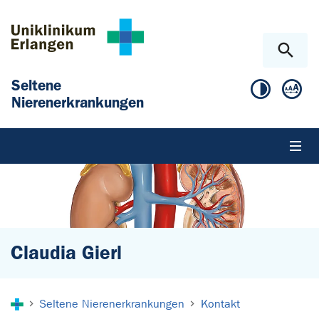
Zum Hauptinhalt springen
Skip to page footer
Seltene
Nierenerkrankungen
Claudia Gierl
Sie sind hier:
Seltene Nierenerkrankungen
Kontakt