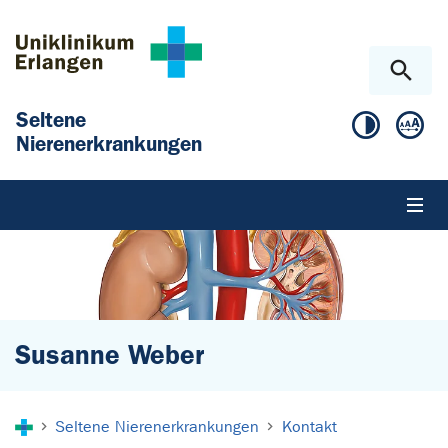
Zum Hauptinhalt springen
Skip to page footer
Seltene
Nierenerkrankungen
Susanne Weber
Sie sind hier:
Seltene Nierenerkrankungen
Kontakt