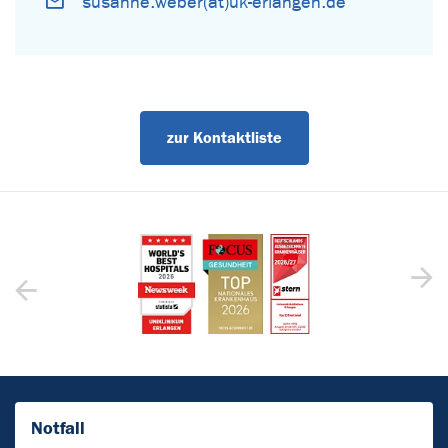
susanne.weber(at)uk-erlangen.de
zur Kontaktliste
Notfall